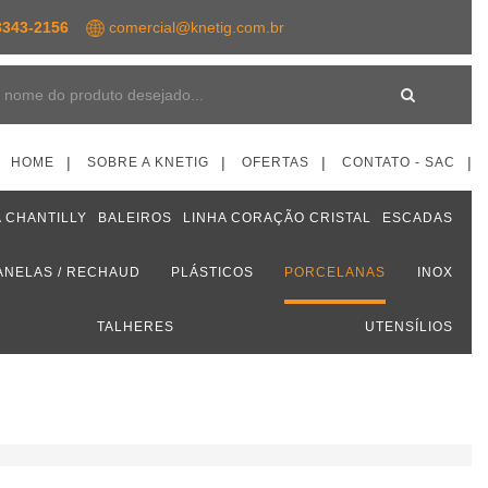
343-2156
comercial@knetig.com.br
HOME
SOBRE A KNETIG
OFERTAS
CONTATO - SAC
 CHANTILLY
BALEIROS
LINHA CORAÇÃO CRISTAL
ESCADAS
ANELAS / RECHAUD
PLÁSTICOS
PORCELANAS
INOX
TALHERES
UTENSÍLIOS