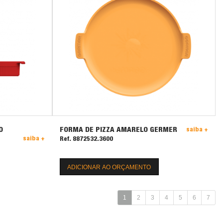
O
FORMA DE PIZZA AMARELO GERMER
saiba +
saiba +
Ref. 8872532.3600
ADICIONAR AO ORÇAMENTO
1
2
3
4
5
6
7