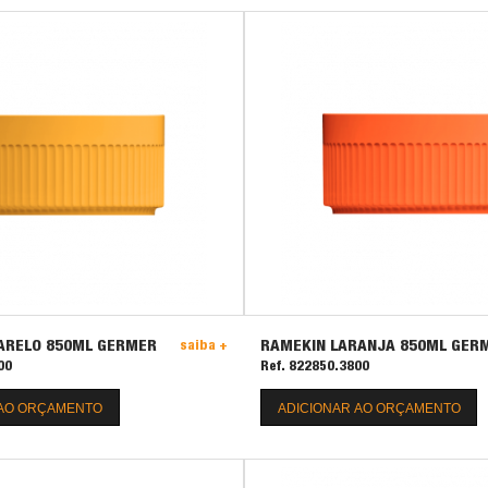
ARELO 850ML GERMER
RAMEKIN LARANJA 850ML GER
saiba +
00
Ref. 822850.3800
 AO ORÇAMENTO
ADICIONAR AO ORÇAMENTO