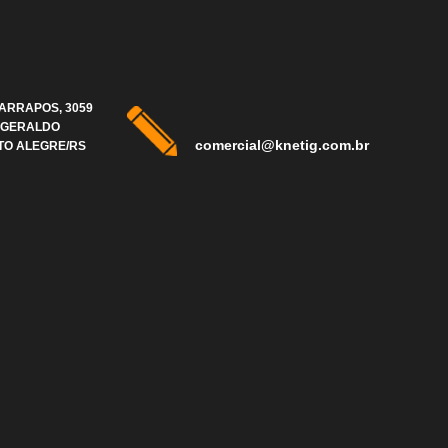
FARRAPOS, 3059
 GERALDO
comercial@knetig.com.br
TO ALEGRE/RS