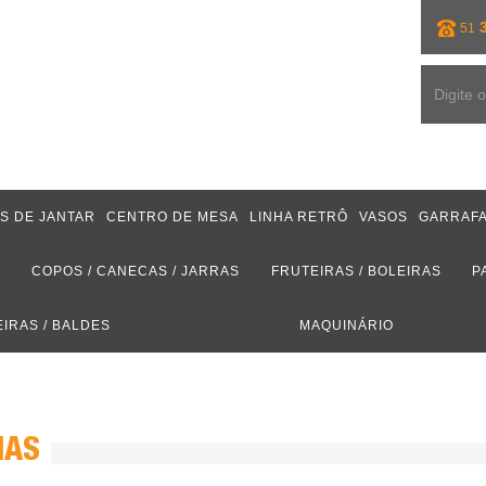
3
51
S DE JANTAR
CENTRO DE MESA
LINHA RETRÔ
VASOS
GARRAFA
S
COPOS / CANECAS / JARRAS
FRUTEIRAS / BOLEIRAS
P
EIRAS / BALDES
MAQUINÁRIO
NAS