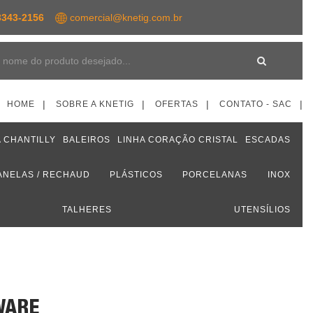
343-2156
comercial@knetig.com.br
HOME
SOBRE A KNETIG
OFERTAS
CONTATO - SAC
 CHANTILLY
BALEIROS
LINHA CORAÇÃO CRISTAL
ESCADAS
ANELAS / RECHAUD
PLÁSTICOS
PORCELANAS
INOX
TALHERES
UTENSÍLIOS
WARE