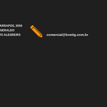
FARRAPOS, 3059
 GERALDO
comercial@knetig.com.br
TO ALEGRE/RS